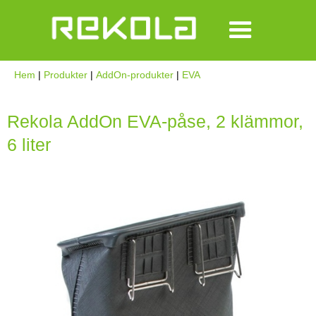
Hem
|
Produkter
|
AddOn-produkter
|
EVA
Rekola AddOn EVA-påse, 2 klämmor,
6 liter