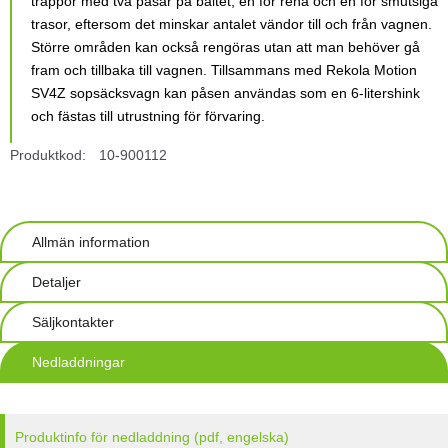
trappor med två påsar på bältet, en för rena och en för smutsiga
trasor, eftersom det minskar antalet vändor till och från vagnen.
Större områden kan också rengöras utan att man behöver gå
fram och tillbaka till vagnen. Tillsammans med Rekola Motion
SV4Z sopsäcksvagn kan påsen användas som en 6-litershink
och fästas till utrustning för förvaring.
Produktkod:
10-900112
Allmän information
Detaljer
Säljkontakter
Nedladdningar
Produktinfo för nedladdning (pdf, engelska)