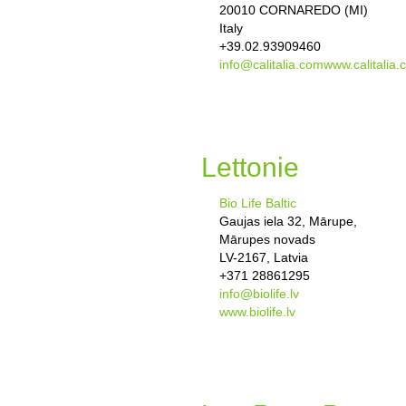
20010 CORNAREDO (MI)
Italy
+39.02.93909460
info@calitalia.com
www.calitalia
Lettonie
Bio Life Baltic
Gaujas iela 32, Mārupe,
Mārupes novads
LV-2167, Latvia
+371 28861295
info@biolife.lv
www.biolife.lv