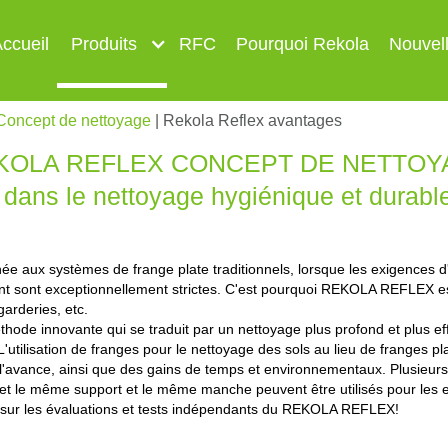
ccueil
Produits
RFC
Pourquoi Rekola
Nouvel
Concept de nettoyage
| Rekola Reflex avantages
KOLA REFLEX CONCEPT DE NETTOYA
dans le nettoyage hygiénique et durabl
e aux systèmes de frange plate traditionnels, lorsque les exigences d'
nt sont exceptionnellement strictes. C'est pourquoi REKOLA REFLEX est
garderies, etc.
e innovante qui se traduit par un nettoyage plus profond et plus eff
L'utilisation de franges pour le nettoyage des sols au lieu de franges pl
 l'avance, ainsi que des gains de temps et environnementaux. Plusieur
t le même support et le même manche peuvent être utilisés pour les esc
 sur les évaluations et tests indépendants du REKOLA REFLEX!