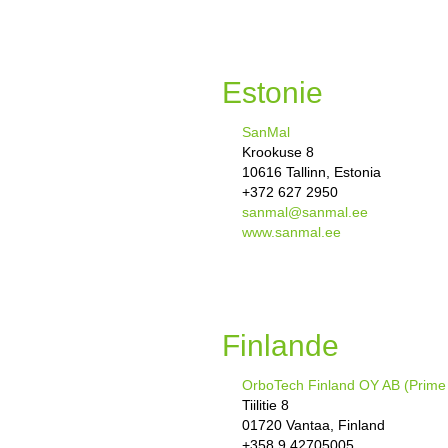
Estonie
SanMal
Krookuse 8
10616 Tallinn, Estonia
+372 627 2950
sanmal@sanmal.ee
www.sanmal.ee
Finlande
OrboTech Finland OY AB (Prime 
Tiilitie 8
01720 Vantaa, Finland
+358 9 42705005