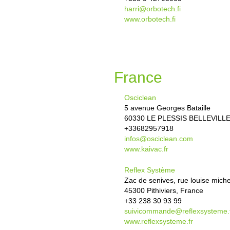
harri@orbotech.fi
www.orbotech.fi
France
Osciclean
5 avenue Georges Bataille
60330 LE PLESSIS BELLEVILLE
+33682957918
infos@osciclean.com
www.kaivac.fr
Reflex Système
Zac de senives, rue louise miche
45300 Pithiviers, France
+33 238 30 93 99
suivicommande@reflexsysteme.
www.reflexsysteme.fr