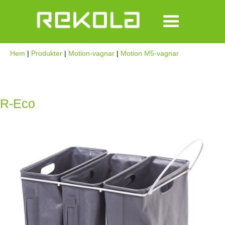
Hem
|
Produkter
|
Motion-vagnar
|
Motion M5-vagnar
R-Eco