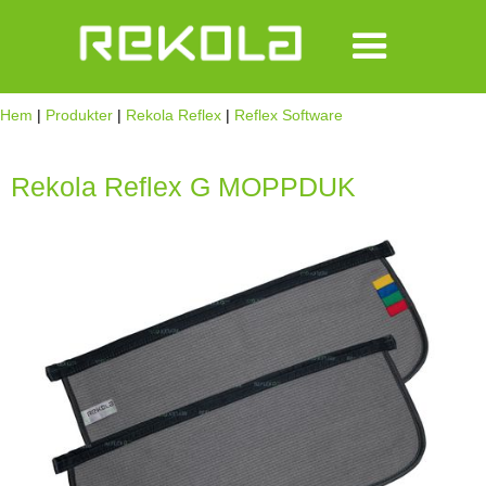
Hem
|
Produkter
|
Rekola Reflex
|
Reflex Software
Rekola Reflex G MOPPDUK