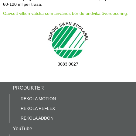
60-120 ml per trasa.
Oavsett vilken vätska som används bör du undvika överdosering.
3083 0027
PRODUKTER
REKOLA MOTION
REKOLA REFLEX
REKOLA ADDON
YouTube