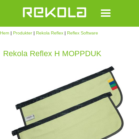
Hem
|
Produkter
|
Rekola Reflex
|
Reflex Software
Rekola Reflex H MOPPDUK