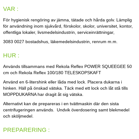
VAR :
För hygienisk rengöring av jämna, tätade och hårda golv. Lämplig
för användning inom sjukvård, förskolor, skolor, universitet, kontor,
offentliga lokaler, livsmedelsindustrin, serviceinrättningar,
3083 0027 bostadshus, läkemedelsindustrin, renrum m.m.
HUR :
Används tillsammans med Rekola Reflex POWER SQUEEGEE 50
cm och Rekola Reflex 100/180 TELESKOPSKAFT
Använd en 6-litershink eller låda med lock. Placera dukarna i
hinken. Häll på önskad vätska. Täck med ett lock och låt stå tills
MOPPDUKARNA har dragit åt sig vätska.
Alternativt kan de prepareras i en tvättmaskin där den sista
centrifugeringen används. Undvik överdosering samt blekmedel
och sköljmedel.
PREPARERING :