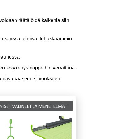
oidaan räätälöidä kaikenlaisiin
iden kanssa toimivat tehokkaammin
svaunussa.
een levykehysmoppeihin verrattuna.
jäämävapaaseen siivoukseen.