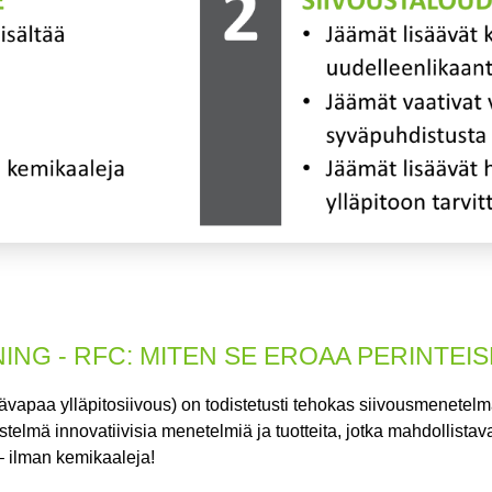
ING - RFC: MITEN SE EROAA PERINTEI
ävapaa ylläpitosiivous)
on todistetusti tehokas siivousmenetelmä
telmä innovatiivisia menetelmiä ja tuotteita, jotka mahdollista
– ilman kemikaaleja!