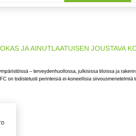
AS JA AINUTLAATUISEN JOUSTAVA KON
ympäristöissä –
terveydenhuollossa, julkisissa tiloissa ja raken
C on todistetusti perinteisiä ei-koneellisia siivousmenetelmiä 