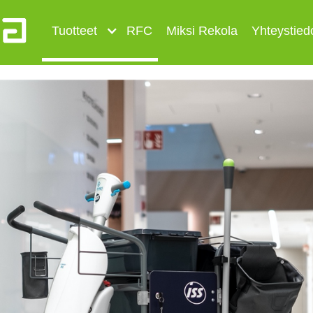
Tuotteet
RFC
Miksi Rekola
Yhteystied