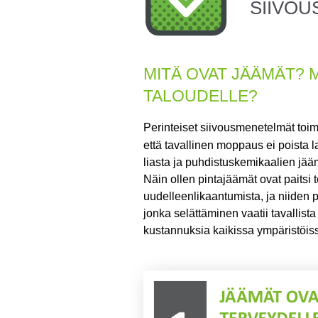
SIIVO
MITÄ OVAT JÄÄMÄT? 
TALOUDELLE?
Perinteiset siivousmenetelmät toim
että tavallinen moppaus ei poista la
liasta ja puhdistuskemikaalien jääm
Näin ollen pintajäämät ovat paitsi 
uudelleenlikaantumista, ja niiden 
jonka selättäminen vaatii tavallis
kustannuksia kaikissa ympäristöis