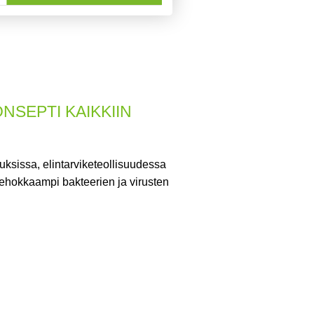
SEPTI KAIKKIIN
nuksissa, elintarviketeollisuudessa
tehokkaampi bakteerien ja virusten