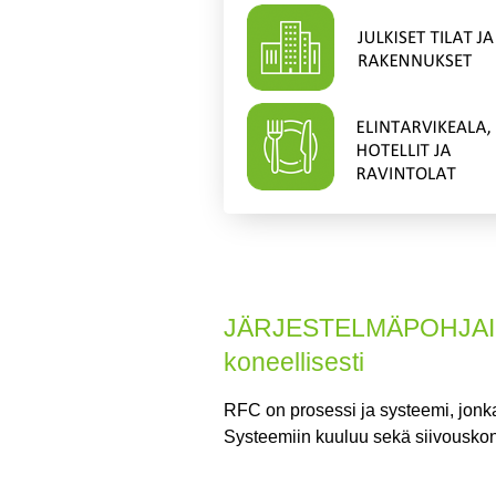
JÄRJESTELMÄPOHJAINE
koneellisesti
RFC on prosessi ja systeemi, jonka 
Systeemiin kuuluu sekä siivouskone