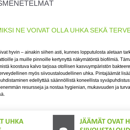
USMENETELMÄT
MIKSI NE VOIVAT OLLA UHKA SEKÄ TERV
ivat hyvin – ainakin siihen asti, kunnes lopputulosta aletaan ta
ttioille ja muille pinnoille kertynyttä näkymätöntä biofilmiä.
Tämä 
istä koostuva kalvo tarjoaa otollisen kasvuympäristön bakteereill
terveydellinen myös siivoustaloudellinen uhka. Pintajäämät lisää
puhdistaminen edellyttää säännöllistä koneellista syväpuhdistu
ta enemmän resursseja ja nostaa hygienian, mukavuuden ja turva
sä.