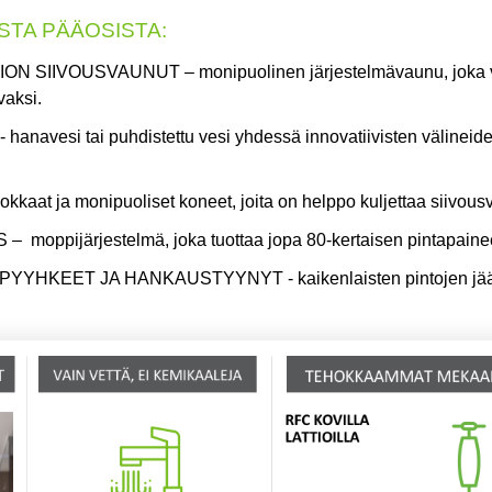
TA PÄÄOSISTA:
ION SIIVOUSVAUNUT
– monipuolinen järjestelmävaunu, joka v
vaksi.
- hanavesi tai puhdistettu vesi yhdessä innovatiivisten väline
hokkaat ja monipuoliset koneet, joita on helppo kuljettaa siivou
S
– moppijärjestelmä, joka tuottaa jopa 80-kertaisen pintapain
SPYYHKEET JA HANKAUSTYYNYT
- kaikenlaisten pintojen 