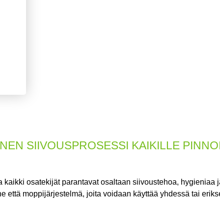
N SIIVOUSPROSESSI KAIKILLE PINNOILL
kaikki osatekijät parantavat osaltaan siivoustehoa, hygieniaa ja
 että moppijärjestelmä, joita voidaan käyttää yhdessä tai eriks