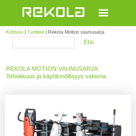
Kotisivu
|
Tuotteet
| Rekola Motion vaunusarja
REKOLA MOTION VAUNUSARJA:
Tehokkuus ja käytännöllisyys vakiona.