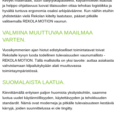
Kevyet materiaalit, suuri säilytyskapasiteetti, käytännölliset lisäosat
ja helppo ohjattavuus luovat tilaisuuden ottaa tehokas logistiikka ja
hyvältä tuntuva ergonomia osaksi arkipäiväänne. Kun näihin etuihin
yhdistetään vielä Rekolan kiitelty laatutaso, pääset pitkälle
valitsemalla REKOLA MOTION vaunun.
VALMIINA MUUTTUVAA MAAILMAA
VARTEN.
Vuosikymmenien ajan hiotut edistykselliset toimintatavat toivat
Rekolalle kyvyn luoda todellinen tulevaisuuden vaunumallisto -
REKOLA MOTION. Tällä mallistolla on yksi tavoite: auttaa asiakasta
vahvistamaan kilpailukykyään alati muuttuvassa
toimintaympäristössä.
SUOMALAISTA LAATUA.
Kiinnittämällä erityisen paljon huomiota yksityiskohtiin, saamme
luotua uudet käytännöllisyyden, käytettävyyden ja tehokkuuden
standardit. Nämä ovat moderneja ja pitkälle tulevaisuuteen kestäviä
kärryjä, joiden suunnittelussa ei ole tingitty.