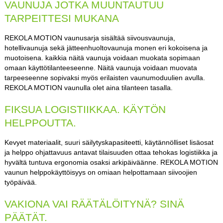
VAUNUJA JOTKA MUUNTAUTUU
TARPEITTESI MUKANA
REKOLA MOTION vaunusarja sisältää siivousvaunuja,
hotellivaunuja sekä jätteenhuoltovaunuja monen eri kokoisena ja
muotoisena. kaikkia näitä vaunuja voidaan muokata sopimaan
omaan käyttötilanteeseenne. Näitä vaunuja voidaan muovata
tarpeeseenne sopivaksi myös erilaisten vaunumoduulien avulla.
REKOLA MOTION vaunulla olet aina tilanteen tasalla.
FIKSUA LOGISTIIKKAA. KÄYTÖN
HELPPOUTTA.
Kevyet materiaalit, suuri säilytyskapasiteetti, käytännölliset lisäosat
ja helppo ohjattavuus antavat tilaisuuden ottaa tehokas logistiikka ja
hyvältä tuntuva ergonomia osaksi arkipäiväänne. REKOLA MOTION
vaunun helppokäyttöisyys on omiaan helpottamaan siivoojien
työpäivää.
VAKIONA VAI RÄÄTÄLÖITYNÄ? SINÄ
PÄÄTÄT.