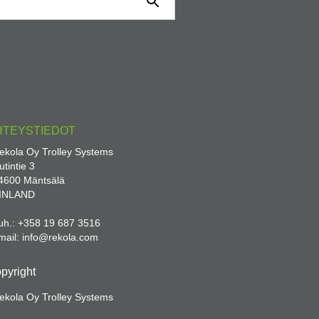
HTEYSTIEDOT
ekola Oy Trolley Systems
utintie 3
4600 Mäntsälä
INLAND
uh.: +358 19 687 3516
mail: info@rekola.com
pyright
ekola Oy Trolley Systems