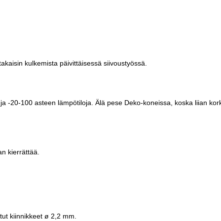
kaisin kulkemista päivittäisessä siivoustyössä.
a ja -20-100 asteen lämpötiloja. Älä pese Deko-koneissa, koska liian kor
n kierrättää.
ut kiinnikkeet ø 2,2 mm.