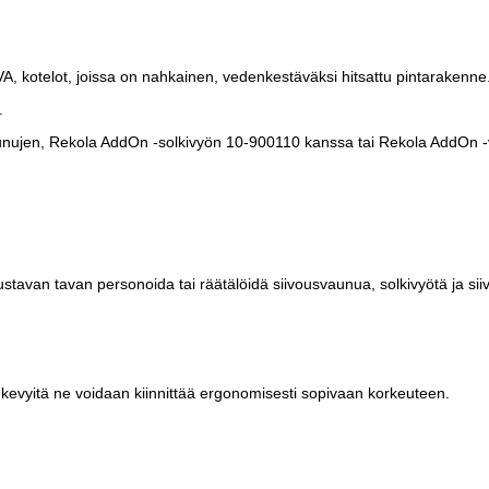
VA, kotelot, joissa on nahkainen, vedenkestäväksi hitsattu pintarakenne
.
unujen, Rekola AddOn -solkivyön 10-900110 kanssa tai Rekola AddOn 
stavan tavan personoida tai räätälöidä siivousvaunua, solkivyötä ja si
 kevyitä ne voidaan kiinnittää ergonomisesti sopivaan korkeuteen.