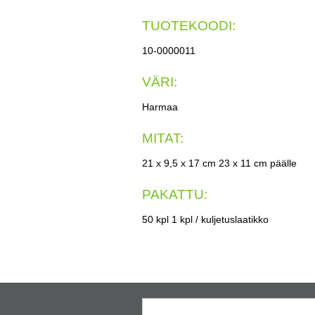
TUOTEKOODI:
10-0000011
VÄRI:
Harmaa
MITAT:
21 x 9,5 x 17 cm 23 x 11 cm päälle
PAKATTU:
50 kpl 1 kpl / kuljetuslaatikko