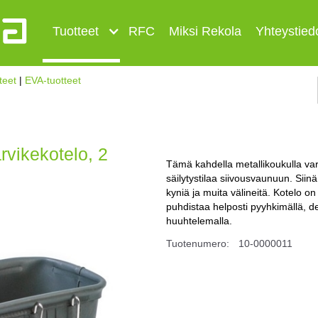
Tuotteet
RFC
Miksi Rekola
Yhteystied
teet
|
EVA-tuotteet
vikekotelo, 2
Tämä kahdella metallikoukulla var
säilytystilaa siivousvaunuun. Siinä
kyniä ja muita välineitä. Kotelo on
puhdistaa helposti pyyhkimällä, des
huuhtelemalla.
Tuotenumero:
10-0000011