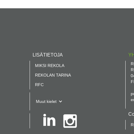
LISÄTIETOJA
Y
R
MIKSI REKOLA
R
REKOLAN TARINA
0
F
RFC
p
e
Muut kielet
Co
R