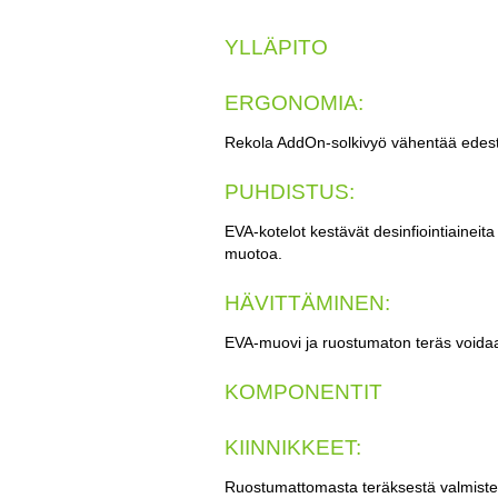
YLLÄPITO
ERGONOMIA:
Rekola AddOn-solkivyö vähentää edesta
PUHDISTUS:
EVA-kotelot kestävät desinfiointiaineit
muotoa.
HÄVITTÄMINEN:
EVA-muovi ja ruostumaton teräs voidaa
KOMPONENTIT
KIINNIKKEET:
Ruostumattomasta teräksestä valmistet