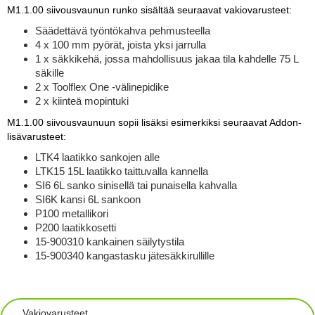
M1.1.00 siivousvaunun runko sisältää seuraavat vakiovarusteet:
Säädettävä työntökahva pehmusteella
4 x 100 mm pyörät, joista yksi jarrulla
1 x säkkikehä, jossa mahdollisuus jakaa tila kahdelle 75 L
säkille
2 x Toolflex One -välinepidike
2 x kiinteä mopintuki
M1.1.00 siivousvaunuun sopii lisäksi esimerkiksi seuraavat Addon-
lisävarusteet:
LTK4 laatikko sankojen alle
LTK15 15L laatikko taittuvalla kannella
SI6 6L sanko sinisellä tai punaisella kahvalla
SI6K kansi 6L sankoon
P100 metallikori
P200 laatikkosetti
15-900310 kankainen säilytystila
15-900340 kangastasku jätesäkkirullille
Vakiovarusteet